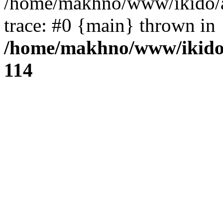
/home/makhno/www/ikido/a
trace: #0 {main} thrown in
/home/makhno/www/ikido
114